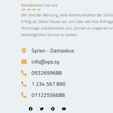
Kontaktieren Sie uns
Wir sind der Meinung, dass Kommunikation der Schl
Erfolg ist. Daher freuen wir uns über alle Ihre Anfrag
Vorschläge und bemühen uns, schnell zu reagieren u
bestmöglichen Service zu bieten.
Syrien - Damaskus
info@vps.sy
0932699688
1 234 567 890
01122556688
F
T
P
Y
a
w
i
o