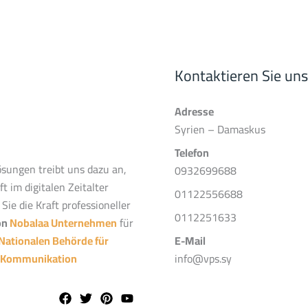
Kontaktieren Sie uns
Adresse
Syrien – Damaskus
Telefon
ösungen treibt uns dazu an,
0932699688
t im digitalen Zeitalter
01122556688
Sie die Kraft professioneller
0112251633
on
Nobalaa Unternehmen
für
E-Mail
 Nationalen Behörde für
info@vps.sy
r Kommunikation